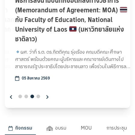
พิธีการลงนามบันทึกข้อตกลงทางวิชาการ
(Memorandum of Agreement: MOA)
กับ Faculty of Education, National
University of Laos
(มหาวิทยาลัยแห่ง
ชาติลาว)
ผศ. ว่าที่ ร.ต. ดร.กิตติคุณ รุ่งเรือง คณบดีคณะศึกษา
ศาสตร์ พร้อมด้วยคณะผู้บริหารและคณาจารย์เดินทางไป
สาธารณรัฐประชาธิปไตยประชาชนลาว เพื่อร่วมในพิธีการลง
นามบันทึกข้อตกลงทางวิชาการ (Memorandum of
05 สิงหาคม 2569
Agreement: MOA)
กับ Faculty of Education,
National University of Laos
(มหาวิทยาลัยแห่งชาติ
ลาว) โดยการลงนามความร่วมมือครั้งนี้เป็นการสานต่อความ
สัมพันธ์ของทั้ง 2 มหาวิทยาลัยที่เคยทำงานร่วมกันมาตั้งแต่
อดีตให้แน่นแฟ้นยิ่งขึ้น นับเป็นโอกาสสำคัญของคณะศึกษา
ศาสตร์ที่จะได้มีส่วนร่วมในการพัฒนา ช่วยเหลือ และส่งเสริม
กระบวนการพัฒนาและผลิตครูให้กับสาธารณรัฐ
กิจกรรม
อบรม
MOU
การประชุม
ประชาธิปไตยประชาชนลาว
วันที่ 4 สิงหาคม 2569
ณ