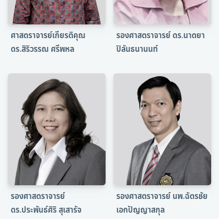
ผู้บริหารคณะ
สารจากคณบดี
ศาสตราจารย์เกียรติคุณ
รองศาสตราจารย์ ดร.นาตยา
ดร.สิริวรรณ ศรีพหล
ปิลันธนานนท์
แผนกลยุทธ์
รายงานประจำปี
การส่งเสริมคุณธรรมและความโปร่งใส (ITA)
ความร่วมมือทางวิชาการ (MOU)
ความร่วมมือทางวิชาการ (MOU) ระดับชาติ
ความร่วมมือทางวิชาการ (MOU) ระดับนานาชาติ
รองศาสตราจารย์
รองศาสตราจารย์ นพ.ฉัตรชัย
ดร.ประพันธ์ศิริ สุเสารัจ
เอกปัญญาสกุล
วีดิทัศน์