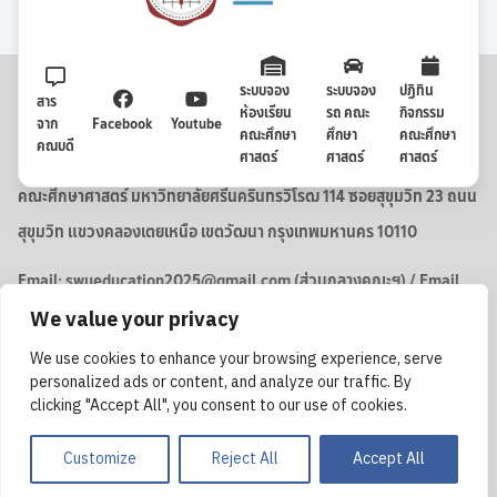
ระบบจอง
ระบบจอง
ปฏิทิน
สาร
ห้องเรียน
รถ คณะ
กิจกรรม
จาก
Facebook
Youtube
คณะศึกษา
ศึกษา
คณะศึกษา
คณบดี
ศาสตร์
ศาสตร์
ศาสตร์
คณะศึกษาศาสตร์ มหาวิทยาลัยศรีนครินทรวิโรฒ
114 ซอยสุขุมวิท 23 ถนน
สุขุมวิท แขวงคลองเตยเหนือ เขตวัฒนา กรุงเทพมหานคร 10110
Email: swueducation2025@gmail.com (ส่วนกลางคณะฯ) / Email
: ed.swu@g.swu.ac.th (ฝ่ายวิชาการ/ใบเอกสารคำร้อง(บว.))
We value your privacy
Tel: (02) 649-5000 ต่อ 11125
We use cookies to enhance your browsing experience, serve
Fax: (02) 260-0124
personalized ads or content, and analyze our traffic. By
clicking "Accept All", you consent to our use of cookies.
Copyright © 2569. All rights reserved.
Customize By Department of Education
Customize
Reject All
Accept All
Technology Faculty Education Srinakharinwirot University