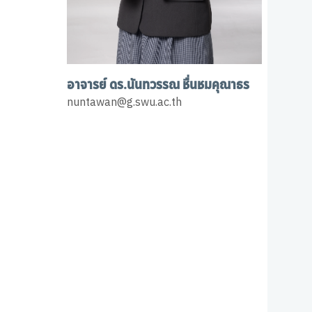
อาจารย์ ดร.นันทวรรณ ชื่นชมคุณาธร
nuntawan@g.swu.ac.th