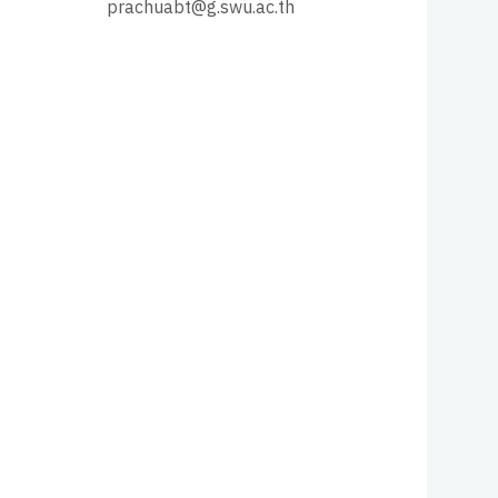
prachuabt@g.swu.ac.th