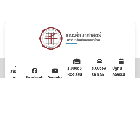
ระบบจอง
ระบบจอง
ปฏิทิน
สาร
ห้องเรียน
รถ คณะ
กิจกรรม
จาก
Facebook
Youtube
คณะศึกษา
ศึกษา
คณะศึกษา
คณบดี
ศาสตร์
ศาสตร์
ศาสตร์
คณะศึกษาศาสตร์ มหาวิทยาลัยศรีนครินทรวิโรฒ
114 ซอยสุขุมวิท 23 ถนน
สุขุมวิท แขวงคลองเตยเหนือ เขตวัฒนา กรุงเทพมหานคร 10110
Email: swueducation2025@gmail.com (ส่วนกลางคณะฯ) / Email
: ed.swu@g.swu.ac.th (ฝ่ายวิชาการ/ใบเอกสารคำร้อง(บว.))
We value your privacy
Tel: (02) 649-5000 ต่อ 11125