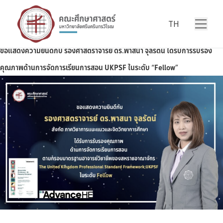
Skip to content
TH
ประเภทข่าว Archives
ขอแสดงความยินดีกับ รองศาสตราจารย์ ดร.พาสนา จุลรัตน์ ได้รับการรับรอง
คุณภาพด้านการจัดการเรียนการสอน UKPSF ในระดับ “Fellow”