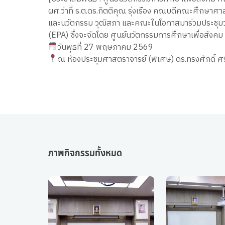
ผศ.ว่าที่ ร.ต.ดร.กิตติคุณ รุ่งเรือง คณบดีคณะศึกษา
และนวัตกรรม วุฒิสภา และคณะในโอกาสมาร่วมประชุมว
(EPA) ซึ่งจะจัดโดย ศูนย์นวัตกรรมการศึกษาเพื่อสังค
วันพุธที่ 27 พฤษภาคม 2569
ณ ห้องประชุมศาสตราจารย์ (พิเศษ) ดร.ทรงศักดิ์ ศร
ภาพกิจกรรมทั้งหมด