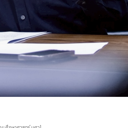
 คณะศึกษาศาสตร์ มศว]